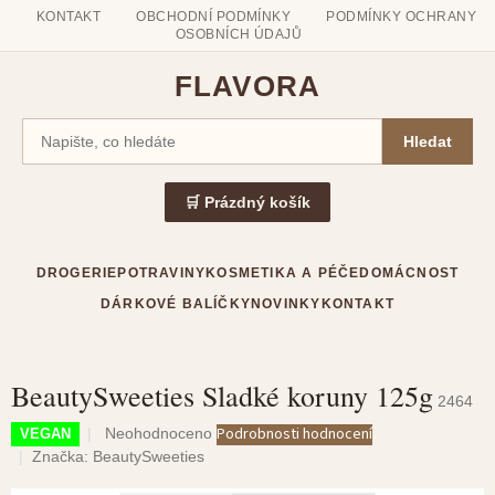
KONTAKT
OBCHODNÍ PODMÍNKY
PODMÍNKY OCHRANY
OSOBNÍCH ÚDAJŮ
FLAVORA
Hledat
🛒 Prázdný košík
DROGERIE
POTRAVINY
KOSMETIKA A PÉČE
DOMÁCNOST
DÁRKOVÉ BALÍČKY
NOVINKY
KONTAKT
BeautySweeties Sladké koruny 125g
Přejít
2464
na
Průměrné
Podrobnosti hodnocení
Neohodnoceno
VEGAN
obsah
hodnocení
Značka:
BeautySweeties
produktu