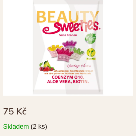
je
0,0
z
5
hvězdiček.
75 Kč
Měrná
Skladem
(2 ks)
cena: