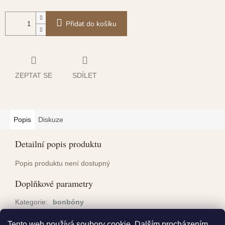
Přidat do košíku
ZEPTAT SE
SDÍLET
Popis
Diskuze
Detailní popis produktu
Popis produktu není dostupný
Doplňkové parametry
Kategorie
:
bonbóny
Hmotnost
:
0.15 kg
Tento web používá soubory cookie. Dalším procházením