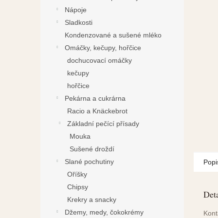
Nápoje
Sladkosti
Kondenzované a sušené mléko
Omáčky, kečupy, hořčice
dochucovací omáčky
kečupy
hořčice
Pekárna a cukrárna
Racio a Knäckebrot
Základní pečící přísady
Mouka
Sušené droždí
Slané pochutiny
Popi
Oříšky
Chipsy
Deta
Krekry a snacky
Džemy, medy, čokokrémy
Kont