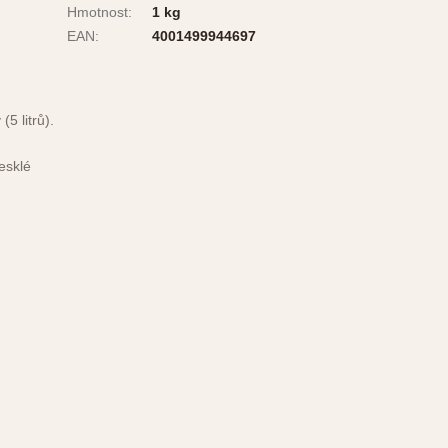
Hmotnost
:
1 kg
EAN
:
4001499944697
5 litrů).
esklé