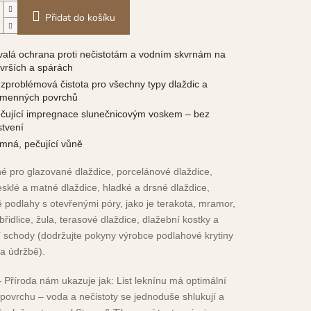
Přidat do košíku
valá ochrana proti nečistotám a vodním skvrnám na
vrších a spárách
zproblémová čistota pro všechny typy dlaždic a
menných povrchů
čující impregnace slunečnicovým voskem – bez
stvení
mná, pečující vůně
né pro glazované dlaždice, porcelánové dlaždice,
esklé a matné dlaždice, hladké a drsné dlaždice,
podlahy s otevřenými póry, jako je terakota, mramor,
břidlice, žula, terasové dlaždice, dlažební kostky a
 schody (dodržujte pokyny výrobce podlahové krytiny
 a údržbě).
– Příroda nám ukazuje jak: List leknínu má optimální
povrchu – voda a nečistoty se jednoduše shlukují a