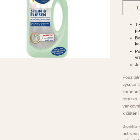
Tr
po
Be
ka
Pe
vr
Je
Použitel
vysoce l
kamenné 
terazzo, 
venkovní
k čištění
Bionika 
ochranu 