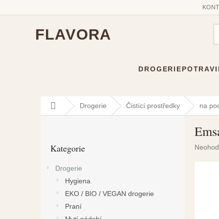
KONT
FLAVORA
DROGERIE
POTRAVI
Přejít
Domů
Drogerie
Čistící prostředky
na po
na
P
obsah
Emsa
o
Přeskočit
s
Kategorie
Průměr
Neohod
kategorie
t
hodnoc
r
produkt
Drogerie
a
je
Hygiena
n
0,0
n
z
EKO / BIO / VEGAN drogerie
5
í
Praní
hvězdič
p