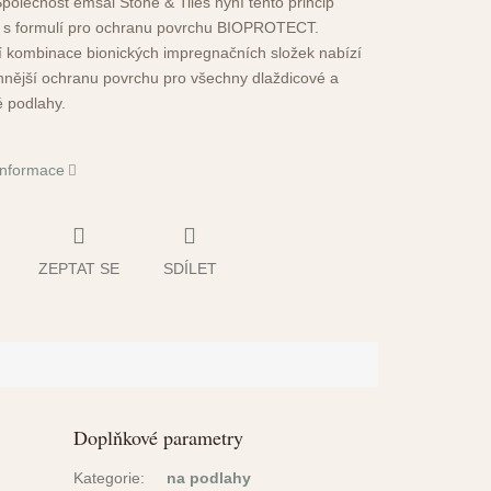
Společnost emsal Stone & Tiles nyní tento princip
i s formulí pro ochranu povrchu BIOPROTECT.
í kombinace bionických impregnačních složek nabízí
innější ochranu povrchu pro všechny dlaždicové a
 podlahy.
 informace
ZEPTAT SE
SDÍLET
Doplňkové parametry
Kategorie
:
na podlahy