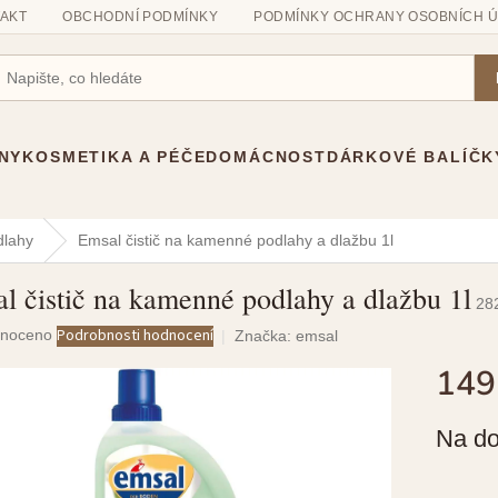
AKT
OBCHODNÍ PODMÍNKY
PODMÍNKY OCHRANY OSOBNÍCH 
NY
KOSMETIKA A PÉČE
DOMÁCNOST
DÁRKOVÉ BALÍČK
dlahy
Emsal čistič na kamenné podlahy a dlažbu 1l
l čistič na kamenné podlahy a dlažbu 1l
28
né
Podrobnosti hodnocení
noceno
Značka:
emsal
ení
149
u
Měrná
Na do
cena:
ek.