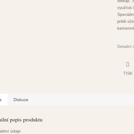
stékají. 
využívá 
Speciáln
ještě úč
kamenné
Detailní
TISK
s
Diskuze
ilní popis produktu
aktní údaje