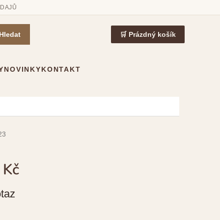
ÚDAJŮ
Hledat
🛒 Prázdný košík
Y
NOVINKY
KONTAKT
23
 Kč
taz