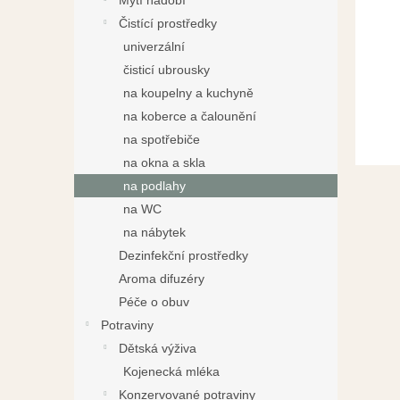
Mytí nádobí
a
Čistící prostředky
n
univerzální
e
čisticí ubrousky
l
na koupelny a kuchyně
na koberce a čalounění
na spotřebiče
na okna a skla
na podlahy
na WC
na nábytek
Dezinfekční prostředky
Aroma difuzéry
Péče o obuv
Potraviny
Dětská výživa
Kojenecká mléka
Konzervované potraviny