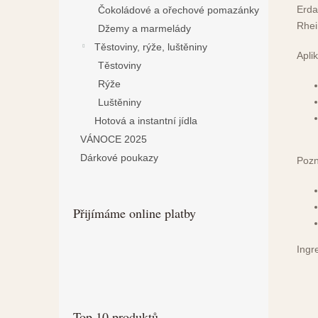
Erd
Čokoládové a ořechové pomazánky
Rhei
Džemy a marmelády
Těstoviny, rýže, luštěniny
Apli
Těstoviny
Rýže
Luštěniny
Hotová a instantní jídla
VÁNOCE 2025
Dárkové poukazy
Poz
Přijímáme online platby
Ingr
Top 10 produktů