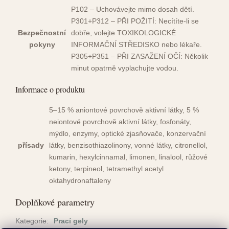
P102 – Uchovávejte mimo dosah dětí.
P301+P312 – PŘI POŽITÍ: Necítíte-li se
Bezpečnostní
dobře, volejte TOXIKOLOGICKÉ
pokyny
INFORMAČNÍ STŘEDISKO nebo lékaře.
P305+P351 – PŘI ZASAŽENÍ OČÍ: Několik
minut opatrně vyplachujte vodou.
Informace o produktu
5–15 % aniontové povrchově aktivní látky, 5 %
neiontové povrchově aktivní látky, fosfonáty,
mýdlo, enzymy, optické zjasňovače, konzervační
přísady
látky, benzisothiazolinony, vonné látky, citronellol,
kumarin, hexylcinnamal, limonen, linalool, růžové
ketony, terpineol, tetramethyl acetyl
oktahydronaftaleny
Doplňkové parametry
Kategorie
:
Prací gely