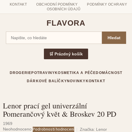
KONTAKT
OBCHODNÍ PODMÍNKY
PODMÍNKY OCHRANY
OSOBNÍCH ÚDAJŮ
FLAVORA
Hledat
🛒 Prázdný košík
DROGERIE
POTRAVINY
KOSMETIKA A PÉČE
DOMÁCNOST
DÁRKOVÉ BALÍČKY
NOVINKY
KONTAKT
Lenor prací gel univerzální
Přejít
Pomerančový květ & Broskev 20 PD
na
obsah
1969
Průměrné
Podrobnosti hodnocení
Neohodnoceno
Značka:
Lenor