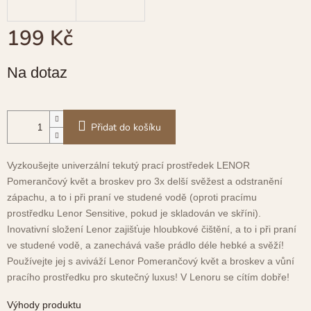
199 Kč
Měrná
Na dotaz
cena:
Přidat do košíku
Vyzkoušejte univerzální tekutý prací prostředek LENOR
Pomerančový květ a broskev pro 3x delší svěžest a odstranění
zápachu, a to i při praní ve studené vodě (oproti pracímu
prostředku Lenor Sensitive, pokud je skladován ve skříni).
Inovativní složení Lenor zajišťuje hloubkové čištění, a to i při praní
ve studené vodě, a zanechává vaše prádlo déle hebké a svěží!
Používejte jej s aviváží Lenor Pomerančový květ a broskev a vůní
pracího prostředku pro skutečný luxus! V Lenoru se cítím dobře!
Výhody produktu