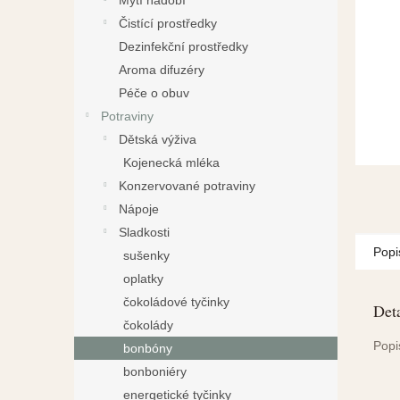
Mytí nádobí
a
Čistící prostředky
n
Dezinfekční prostředky
e
Aroma difuzéry
l
Péče o obuv
Potraviny
Dětská výživa
Kojenecká mléka
Konzervované potraviny
Nápoje
Sladkosti
Popi
sušenky
oplatky
čokoládové tyčinky
Deta
čokolády
Popi
bonbóny
bonboniéry
energetické tyčinky