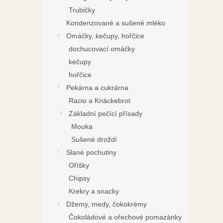
Trubičky
Kondenzované a sušené mléko
Omáčky, kečupy, hořčice
dochucovací omáčky
kečupy
hořčice
Pekárna a cukrárna
Racio a Knäckebrot
Základní pečící přísady
Mouka
Sušené droždí
Slané pochutiny
Oříšky
Chipsy
Krekry a snacky
Džemy, medy, čokokrémy
Čokoládové a ořechové pomazánky