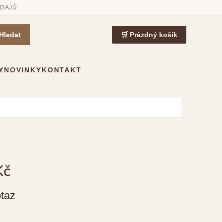
ÚDAJŮ
Hledat
🛒 Prázdný košík
Y
NOVINKY
KONTAKT
Kč
taz