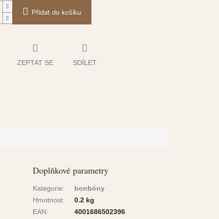
Přidat do košíku
ZEPTAT SE
SDÍLET
Doplňkové parametry
Kategorie
:
bonbóny
Hmotnost
:
0.2 kg
EAN
:
4001686502396