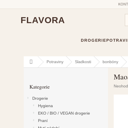
KONT
FLAVORA
DROGERIE
POTRAVI
Přejít
Domů
Potraviny
Sladkosti
bonbóny
na
P
obsah
Mao
o
Přeskočit
s
Kategorie
Průměr
Neohod
kategorie
t
hodnoc
r
produkt
Drogerie
a
je
Hygiena
n
0,0
n
z
EKO / BIO / VEGAN drogerie
5
í
Praní
hvězdič
p