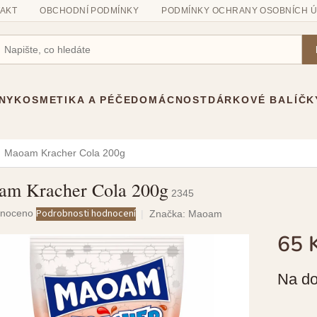
AKT
OBCHODNÍ PODMÍNKY
PODMÍNKY OCHRANY OSOBNÍCH 
NY
KOSMETIKA A PÉČE
DOMÁCNOST
DÁRKOVÉ BALÍČK
Maoam Kracher Cola 200g
am Kracher Cola 200g
2345
né
Podrobnosti hodnocení
noceno
Značka:
Maoam
ení
65 
u
Měrná
Na do
cena:
ek.