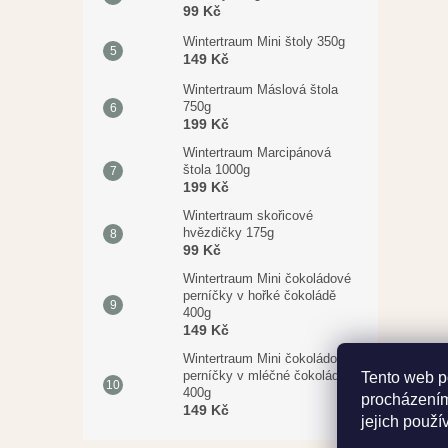
99 Kč
Wintertraum Mini štoly 350g
149 Kč
Wintertraum Máslová štola
750g
199 Kč
Wintertraum Marcipánová
štola 1000g
199 Kč
Wintertraum skořicové
hvězdičky 175g
99 Kč
Wintertraum Mini čokoládové
perníčky v hořké čokoládě
400g
149 Kč
Wintertraum Mini čokoládové
perníčky v mléčné čokoládě
Tento web p
400g
procházením
149 Kč
jejich použí