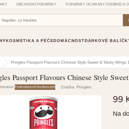
AKT
OBCHODNÍ PODMÍNKY
PODMÍNKY OCHRANY OSOBNÍCH 
NY
KOSMETIKA A PÉČE
DOMÁCNOST
DÁRKOVÉ BALÍČK
Pringles Passport Flavours Chinese Style Sweet & Sticky Wings
gles Passport Flavours Chinese Style Swee
né
Podrobnosti hodnocení
noceno
Značka:
Pringles
ení
99 
u
Měrná
Na do
cena:
ek.