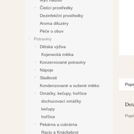
Mytí nádobí
a
Čistící prostředky
n
Dezinfekční prostředky
e
Aroma difuzéry
l
Péče o obuv
Potraviny
Dětská výživa
Kojenecká mléka
Konzervované potraviny
Nápoje
Sladkosti
Popi
Kondenzované a sušené mléko
Omáčky, kečupy, hořčice
dochucovací omáčky
Deta
kečupy
Popi
hořčice
Pekárna a cukrárna
Racio a Knäckebrot