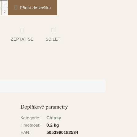
Přidat do košíku
ZEPTAT SE
SDÍLET
Doplňkové parametry
Kategorie
:
Chipsy
Hmotnost
:
0.2 kg
EAN
:
5053990182534