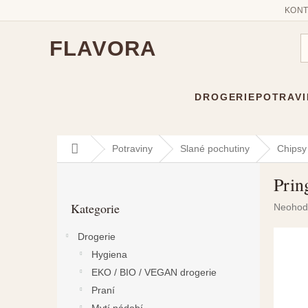
KONT
FLAVORA
DROGERIE
POTRAVI
Přejít
Domů
Potraviny
Slané pochutiny
Chipsy
na
P
obsah
Prin
o
Přeskočit
s
Kategorie
Průměr
Neohod
kategorie
t
hodnoc
r
produkt
Drogerie
a
je
Hygiena
n
0,0
n
z
EKO / BIO / VEGAN drogerie
5
í
Praní
hvězdič
p