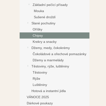
Základní pečící přísady
Mouka
Sušené droždí
Slané pochutiny
Oříšky
Chipsy
Krekry a snacky
Džemy, medy, čokokrémy
Čokoládové a ořechové pomazánky
Džemy a marmelády
Těstoviny, rýže, luštěniny
Těstoviny
Rýže
Luštěniny
Hotová a instantní jídla
VÁNOCE 2025
Dárkové poukazy