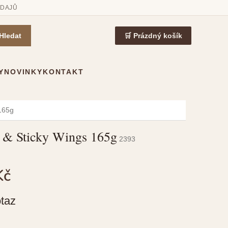
ÚDAJŮ
Hledat
🛒 Prázdný košík
Y
NOVINKY
KONTAKT
 165g
t & Sticky Wings 165g
2393
Kč
taz