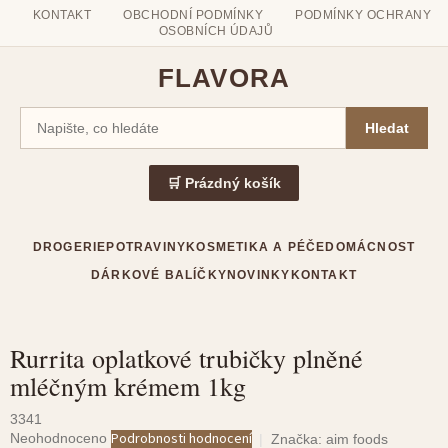
KONTAKT
OBCHODNÍ PODMÍNKY
PODMÍNKY OCHRANY
OSOBNÍCH ÚDAJŮ
FLAVORA
Hledat
🛒 Prázdný košík
DROGERIE
POTRAVINY
KOSMETIKA A PÉČE
DOMÁCNOST
DÁRKOVÉ BALÍČKY
NOVINKY
KONTAKT
Rurrita oplatkové trubičky plněné
Přejít
mléčným krémem 1kg
na
obsah
3341
Průměrné
Podrobnosti hodnocení
Neohodnoceno
Značka:
aim foods