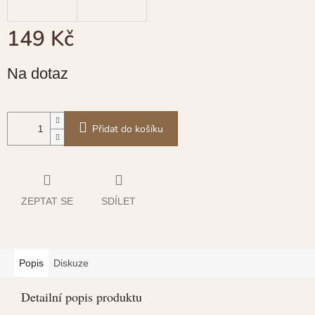
149 Kč
Měrná
Na dotaz
cena:
Přidat do košíku
ZEPTAT SE
SDÍLET
Popis
Diskuze
Detailní popis produktu