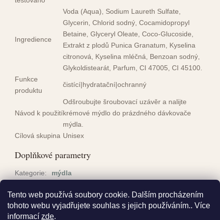
Voda (Aqua), Sodium Laureth Sulfate,
Glycerin, Chlorid sodný, Cocamidopropyl
Betaine, Glyceryl Oleate, Coco-Glucoside,
Ingredience
Extrakt z plodů Punica Granatum, Kyselina
citronová, Kyselina mléčná, Benzoan sodný,
Glykoldistearát, Parfum, CI 47005, CI 45100.
Funkce
čistící|hydratační|ochranný
produktu
Odšroubujte šroubovací uzávěr a nalijte
Návod k použití
krémové mýdlo do prázdného dávkovače
mýdla.
Cílová skupina
Unisex
Doplňkové parametry
Kategorie
:
mýdla
Hmotnost
:
0.5 kg
Tento web používá soubory cookie. Dalším procházením
EAN
:
4001499967412
tohoto webu vyjadřujete souhlas s jejich používáním.. Více
informací
zde
.