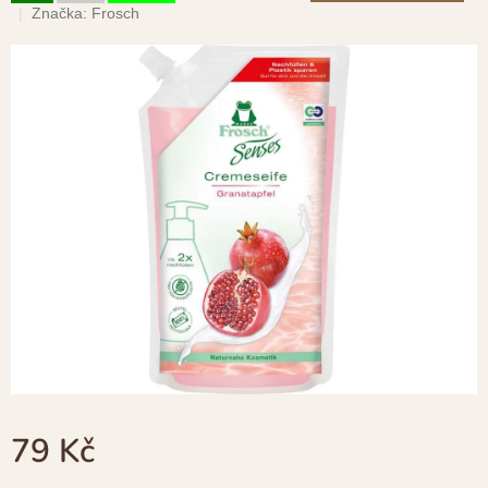
hodnocení
Značka:
Frosch
produktu
je
0,0
z
5
hvězdiček.
79 Kč