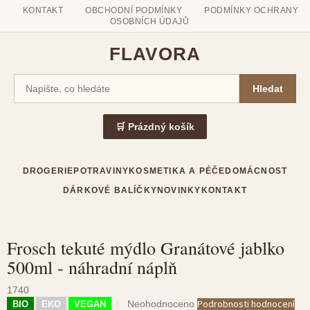
KONTAKT
OBCHODNÍ PODMÍNKY
PODMÍNKY OCHRANY
OSOBNÍCH ÚDAJŮ
FLAVORA
Hledat
🛒 Prázdný košík
DROGERIE
POTRAVINY
KOSMETIKA A PÉČE
DOMÁCNOST
DÁRKOVÉ BALÍČKY
NOVINKY
KONTAKT
Frosch tekuté mýdlo Granátové jablko
Přejít
500ml - náhradní náplň
na
obsah
1740
Průměrné
Podrobnosti hodnocení
Neohodnoceno
BIO
EKO
VEGAN