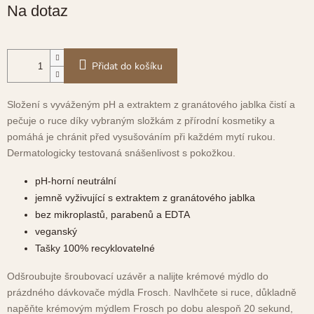
Měrná
Na dotaz
cena:
Přidat do košíku
Složení s vyváženým pH a extraktem z granátového jablka čistí a
pečuje o ruce díky vybraným složkám z přírodní kosmetiky a
pomáhá je chránit před vysušováním při každém mytí rukou.
Dermatologicky testovaná snášenlivost s pokožkou.
pH-horní neutrální
jemně vyživující s extraktem z granátového jablka
bez mikroplastů, parabenů a EDTA
veganský
Tašky 100% recyklovatelné
Odšroubujte šroubovací uzávěr a nalijte krémové mýdlo do
prázdného dávkovače mýdla Frosch. Navlhčete si ruce, důkladně
napěňte krémovým mýdlem Frosch po dobu alespoň 20 sekund,