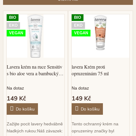
í
p
V
r
BIO
BIO
ý
o
p
EKO
EKO
d
i
VEGAN
VEGAN
u
s
k
p
t
r
ů
o
d
Lavera krém na ruce Sensitiv
lavera Krém proti
u
s bio aloe vera a bambuckým
opruzeninám 75 ml
k
máslem 75ml
t
Na dotaz
Na dotaz
ů
149 Kč
149 Kč
Do košíku
Do košíku
Zažijte pocit lavery hedvábně
Tento ochranný krém na
hladkých rukou:Náš závazek:
opruzeniny značky byl