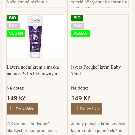
Naše jemné složení s
speciálně vyvinut k ochraně a
organickou aloe vera a
péči o citlivou pokožku v
organickým bambuckým
oblasti plen. Díky přírodnímu
BIO
BIO
máslem intenzivně pečuje o
složení vyrobenému z bio
EKO
EKO
vaše ruce.- Rychle se...
aloe vera a zinku je...
VEGAN
VEGAN
Lavera noční krém a maska
lavera Pečující krém Baby
na ruce 2v1 s bio hrozny a
75ml
bambuckým máslem 75ml
Na dotaz
Na dotaz
149 Kč
149 Kč
Do košíku
Do košíku
Zažijte pocit hedvábně
Jemný pečující krém značky
hladkých rukou přes noc s
lavera nabízí jemné složení