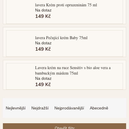
lavera Krém proti opruzeninám 75 ml
Na dotaz
149 Kč
lavera Pečující krém Baby 75ml
Na dotaz
149 Kč
Lavera krém na ruce Sensitiv s bio aloe vera a
bambuckým máslem 75ml
Na dotaz
149 Kč
Ř
a
Nejlevnější
Nejdražší
Nejprodávanější
Abecedně
z
e
n
Otevřít filtr