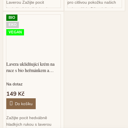
Laverou Zažijte pocit
pro citlivou pokožku našich
hedvábně hladkých rukou s
nejmenších. Díky složení
lavera přes noc:Během
vyrobenému ze 100%
BIO
spánku naše kožní buňky
přírodních složek, včetně bio
EKO
pracují na plné obrátky, aby...
aloe vera a...
VEGAN
Lavera uklidňující krém na
ruce s bio heřmánkem a
bambuckým máslem 75ml
Na dotaz
149 Kč
Do košíku
Zažijte pocit hedvábně
hladkých rukou s laverou