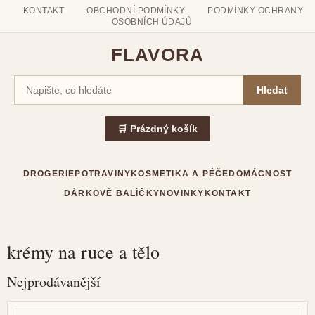
KONTAKT
OBCHODNÍ PODMÍNKY
PODMÍNKY OCHRANY
OSOBNÍCH ÚDAJŮ
FLAVORA
Hledat
🛒 Prázdný košík
DROGERIE
POTRAVINY
KOSMETIKA A PÉČE
DOMÁCNOST
DÁRKOVÉ BALÍČKY
NOVINKY
KONTAKT
krémy na ruce a tělo
Přejít
na
Nejprodávanější
obsah